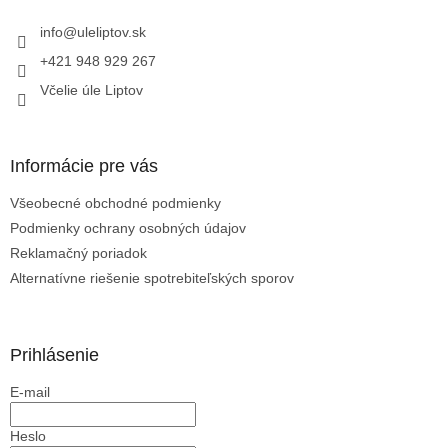
t
i
info
@
uleliptov.sk
e
+421 948 929 267
Včelie úle Liptov
Informácie pre vás
Všeobecné obchodné podmienky
Podmienky ochrany osobných údajov
Reklamačný poriadok
Alternatívne riešenie spotrebiteľských sporov
Prihlásenie
E-mail
Heslo