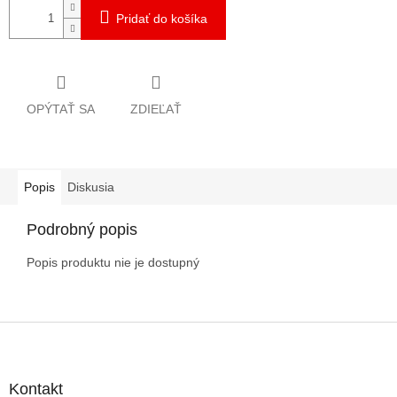
Pridať do košíka
OPÝTAŤ SA
ZDIEĽAŤ
Popis
Diskusia
Podrobný popis
Popis produktu nie je dostupný
Z
á
p
ä
Kontakt