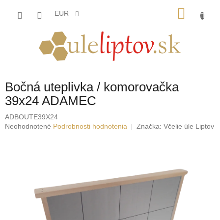
Prejsť
NÁKU
na
EUR
obsah
KOŠÍK
Bočná uteplivka / komorovačka
39x24 ADAMEC
ADBOUTE39X24
Priemerné
Neohodnotené
Podrobnosti hodnotenia
Značka:
Včelie úle Liptov
hodnotenie
produktu
je
0,0
z
5
hviezdičiek.