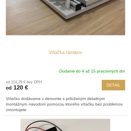
o
o
d
v
u
k
t
o
v
Vŕtačka rámikov
Dodanie do 4 až 15 pracovných dní
od 114,29 € bez DPH
DETAIL
120 €
od
Vŕtačku dodávame v demonte s priloženým detailným
montážnym návodom pomocou ktorého vŕtačku bez problémov
zmontujete.