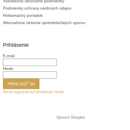
Všeobecné obchodné podmienky
i
s
Podmienky ochrany osobných údajov
u
Reklamačný poriadok
Alternatívne riešenie spotrebiteľských sporov
Prihlásenie
E-mail
Heslo
PRIHLÁSIŤ SA
Nová registrácia
Zabudnuté heslo
Vytvoril Shoptet