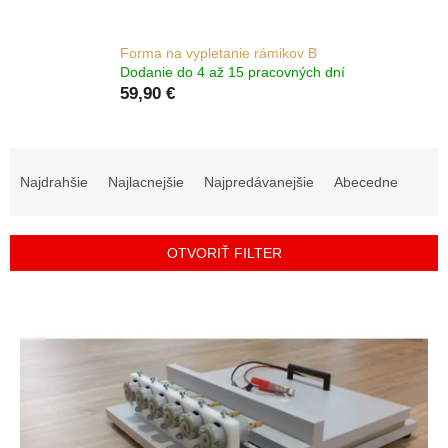
Forma na vypletanie rámikov B
Dodanie do 4 až 15 pracovných dní
59,90 €
R
a
Najdrahšie
Najlacnejšie
Najpredávanejšie
Abecedne
d
e
n
OTVORIŤ FILTER
i
e
V
p
ý
r
p
o
i
d
s
u
p
k
r
t