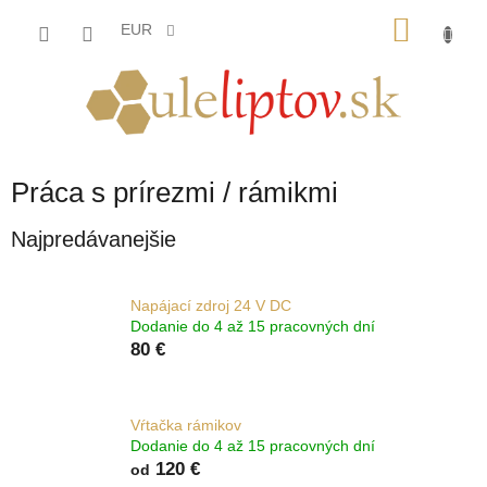
Prejsť
NÁKU
na
EUR
obsah
KOŠÍK
Práca s prírezmi / rámikmi
Najpredávanejšie
Napájací zdroj 24 V DC
Dodanie do 4 až 15 pracovných dní
80 €
Vŕtačka rámikov
Dodanie do 4 až 15 pracovných dní
120 €
od