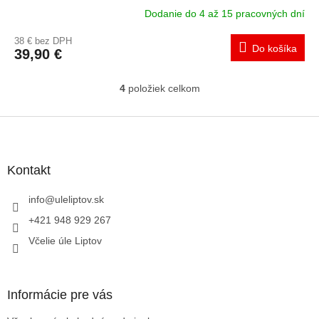
Dodanie do 4 až 15 pracovných dní
38 € bez DPH
Do košíka
39,90 €
4
položiek celkom
O
v
l
Z
á
á
d
p
a
ä
Kontakt
c
t
i
i
info
@
uleliptov.sk
e
p
e
+421 948 929 267
r
Včelie úle Liptov
v
k
y
v
Informácie pre vás
ý
p