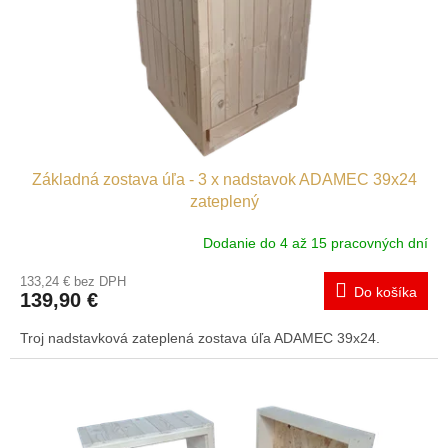
o
o
d
v
u
k
t
o
v
Základná zostava úľa - 3 x nadstavok ADAMEC 39x24
zateplený
Dodanie do 4 až 15 pracovných dní
133,24 € bez DPH
Do košíka
139,90 €
Troj nadstavková zateplená zostava úľa ADAMEC 39x24.