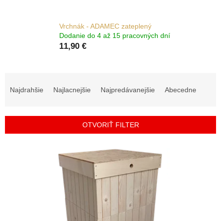
Vrchnák - ADAMEC zateplený
Dodanie do 4 až 15 pracovných dní
11,90 €
R
a
Najdrahšie
Najlacnejšie
Najpredávanejšie
Abecedne
d
e
n
OTVORIŤ FILTER
i
e
V
p
ý
r
p
o
i
d
s
u
p
k
r
t