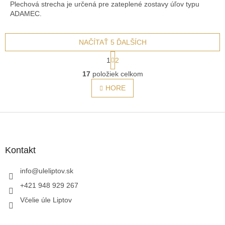
Plechová strecha je určená pre zateplené zostavy úľov typu
ADAMEC.
NAČÍTAŤ 5 ĎALŠÍCH
S
1
2
t
O
r
17
položiek celkom
v
á
l
HORE
n
á
k
o
d
v
Z
a
a
c
á
n
i
p
i
e
ä
e
Kontakt
p
t
r
i
info
@
uleliptov.sk
v
e
k
+421 948 929 267
y
Včelie úle Liptov
v
ý
p