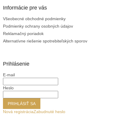
i
Informácie pre vás
s
u
Všeobecné obchodné podmienky
Podmienky ochrany osobných údajov
Reklamačný poriadok
Alternatívne riešenie spotrebiteľských sporov
Prihlásenie
E-mail
Heslo
PRIHLÁSIŤ SA
Nová registrácia
Zabudnuté heslo