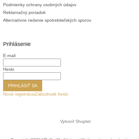
s
Podmienky ochrany osobných údajov
u
Reklamačný poriadok
Alternatívne riešenie spotrebiteľských sporov
Prihlásenie
E-mail
Heslo
PRIHLÁSIŤ SA
Nová registrácia
Zabudnuté heslo
Vytvoril Shoptet