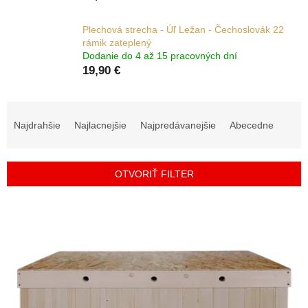
Plechová strecha - Úľ Ležan - Čechoslovák 22
rámik zateplený
Dodanie do 4 až 15 pracovných dní
19,90 €
R
a
Najdrahšie
Najlacnejšie
Najpredávanejšie
Abecedne
d
e
n
OTVORIŤ FILTER
i
e
V
p
ý
r
p
o
i
d
s
u
p
k
r
t