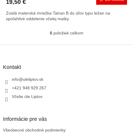
19,50 €
Zvislá materská mriežka Tatran B do úľov typu ležan na
spoľahlivé oddelenie včelej matky.
6
položiek celkom
O
v
l
Z
á
á
d
p
a
ä
Kontakt
c
t
i
i
info
@
uleliptov.sk
e
p
e
+421 948 929 267
r
Včelie úle Liptov
v
k
y
v
Informácie pre vás
ý
p
Všeobecné obchodné podmienky
i