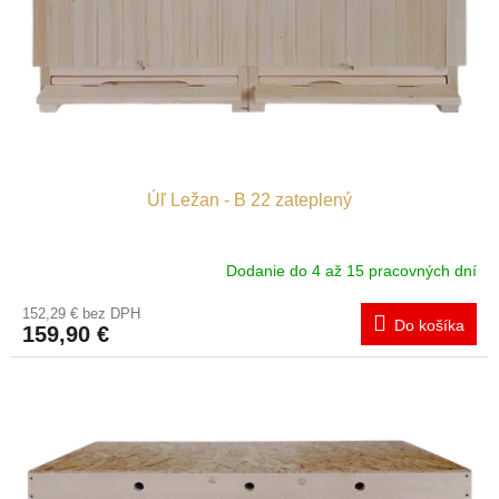
o
o
d
v
u
k
t
o
v
Úľ Ležan - B 22 zateplený
Dodanie do 4 až 15 pracovných dní
152,29 € bez DPH
Do košíka
159,90 €