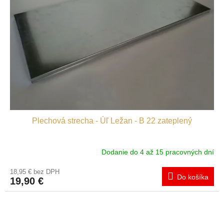
Plechová strecha - Úľ Ležan - B 22 zateplený
Dodanie do 4 až 15 pracovných dní
18,95 € bez DPH
Do košíka
19,90 €