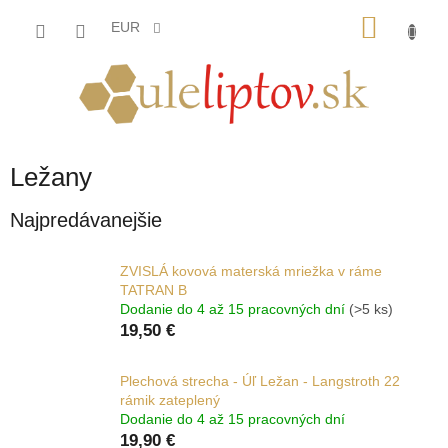
Prejsť
NÁKU
na
EUR
obsah
KOŠÍK
Ležany
Najpredávanejšie
ZVISLÁ kovová materská mriežka v ráme
TATRAN B
Dodanie do 4 až 15 pracovných dní
(>5 ks)
19,50 €
Plechová strecha - Úľ Ležan - Langstroth 22
rámik zateplený
Dodanie do 4 až 15 pracovných dní
19,90 €