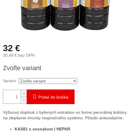
32 €
30,48 € bez DPH
Jednotková
Zvoľte variant
cena:
Variant
Pridať do košíka
Výživový doplnok z bylinných extraktov vo forme perorálnej tinktúry
na zlepšenie imunity respiračného systému. Pôsobí antioxidačne.
KAS81 s cesnakom | HEPAR