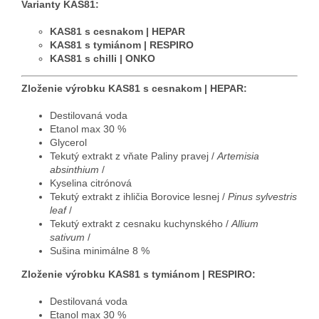
Varianty KAS81:
KAS81 s cesnakom | HEPAR
KAS81 s tymiánom | RESPIRO
KAS81 s chilli | ONKO
Zloženie výrobku KAS81 s cesnakom | HEPAR:
Destilovaná voda
Etanol max 30 %
Glycerol
Tekutý extrakt z vňate Paliny pravej /
Artemisia
absinthium
/
Kyselina citrónová
Tekutý extrakt z ihličia Borovice lesnej /
Pinus sylvestris
leaf
/
Tekutý extrakt z cesnaku kuchynského /
Allium
sativum
/
Sušina minimálne 8 %
Zloženie výrobku KAS81 s tymiánom | RESPIRO:
Destilovaná voda
Etanol max 30 %