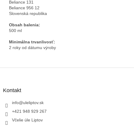
Beliance 131
Beliance 956 12
Slovenská republika
Obsah balenia:
500 ml
Minimálna trvanlivosť:
2 roky od dátumu výroby
Z
á
p
ä
Kontakt
t
i
info
@
uleliptov.sk
e
+421 948 929 267
Včelie úle Liptov