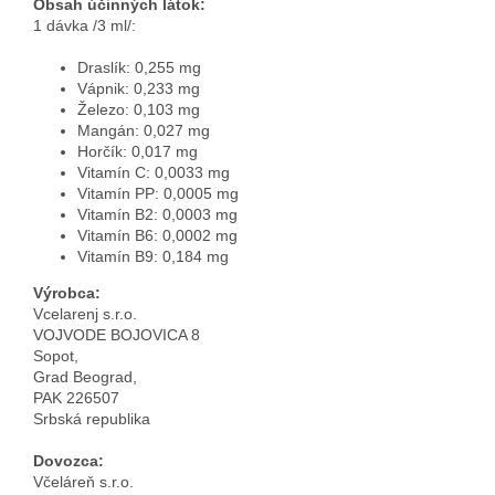
Obsah účinných látok:
1 dávka /3 ml/:
Draslík: 0,255 mg
Vápnik: 0,233 mg
Železo: 0,103 mg
Mangán: 0,027 mg
Horčík: 0,017 mg
Vitamín C: 0,0033 mg
Vitamín PP: 0,0005 mg
Vitamín B2: 0,0003 mg
Vitamín B6: 0,0002 mg
Vitamín B9: 0,184 mg
Výrobca:
Vcelarenj s.r.o.
VOJVODE BOJOVICA 8
Sopot,
Grad Beograd,
PAK 226507
Srbská republika
Dovozca:
Včeláreň s.r.o.