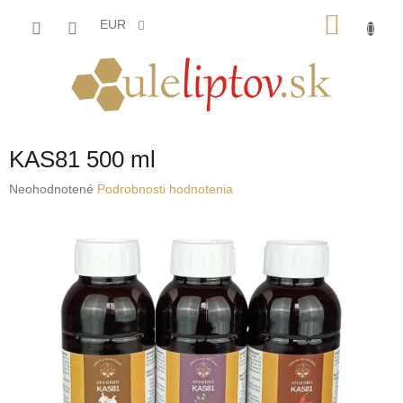
Prejsť
NÁKU
na
EUR
obsah
KOŠÍK
KAS81 500 ml
Priemerné
Neohodnotené
Podrobnosti hodnotenia
hodnotenie
produktu
je
0,0
z
5
hviezdičiek.