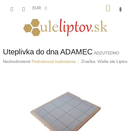
Prejsť
NÁKU
na
EUR
obsah
KOŠÍK
Uteplivka do dna ADAMEC
ADZUTEDNO
Priemerné
Neohodnotené
Podrobnosti hodnotenia
Značka:
Včelie úle Liptov
hodnotenie
produktu
je
0,0
z
5
hviezdičiek.