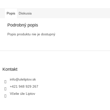
Popis
Diskusia
Podrobný popis
Popis produktu nie je dostupný
Z
á
p
ä
Kontakt
t
i
info
@
uleliptov.sk
e
+421 948 929 267
Včelie úle Liptov