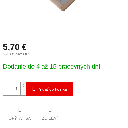
5,70 €
5,43 € bez DPH
Jednotková
Dodanie do 4 až 15 pracovných dní
cena:
Pridať do košíka
OPÝTAŤ SA
ZDIEĽAŤ