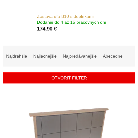
Zostava úľa B10 s doplnkami
Dodanie do 4 až 15 pracovných dní
174,90 €
R
a
Najdrahšie
Najlacnejšie
Najpredávanejšie
Abecedne
d
e
n
OTVORIŤ FILTER
i
e
V
p
ý
r
p
o
i
d
s
u
p
k
r
t