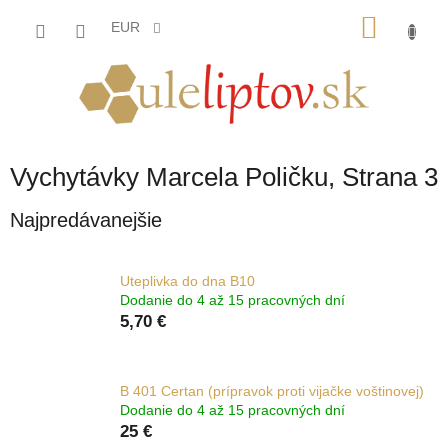
Prejsť
NÁKU
na
EUR
obsah
KOŠÍK
Vychytávky Marcela Poličku
, Strana 3
Najpredávanejšie
Uteplivka do dna B10
Dodanie do 4 až 15 pracovných dní
5,70 €
B 401 Certan (prípravok proti vijačke voštinovej)
Dodanie do 4 až 15 pracovných dní
25 €