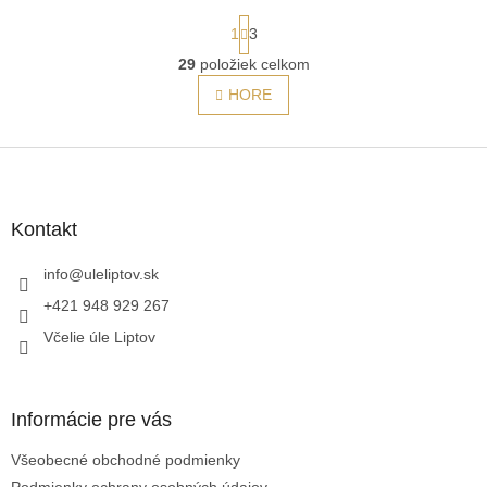
S
1
3
t
r
29
položiek celkom
O
á
v
HORE
n
l
k
á
o
v
d
Z
a
a
á
n
c
p
i
i
ä
e
Kontakt
e
t
p
i
info
@
uleliptov.sk
r
e
v
+421 948 929 267
k
Včelie úle Liptov
y
v
ý
p
Informácie pre vás
i
s
Všeobecné obchodné podmienky
u
Podmienky ochrany osobných údajov