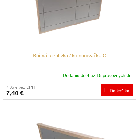
o
o
d
v
u
k
t
o
v
Bočná uteplivka / komorovačka C
Dodanie do 4 až 15 pracovných dní
7,05 € bez DPH
Do košíka
7,40 €