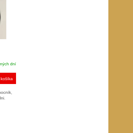
ných dní
 košíka
mocník,
ni.