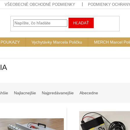
VŠEOBECNÉ OBCHODNÉ PODMIENKY
PODMIENKY OCHRAN
HĽADAŤ
POUKAZY
Vychytávky Marcela Poličku
MERCH Marcel Pol
IA
ahšie
Najlacnejšie
Najpredávanejšie
Abecedne