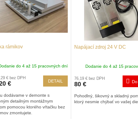
ka rámikov
Napájací zdroj 24 V DC
Dodanie do 4 až 15 pracovných dní
Dodanie do 4 až 15 pracov
,29 € bez DPH
76,19 € bez DPH
DETAIL
Do
20 €
80 €
ku dodávame v demonte s
Pohodlný, šikovný a skladný po
ženým detailným montážnym
ktorý nesmie chýbať vo vašej diel
om pomocou ktorého vŕtačku bez
émov zmontujete.
O
v