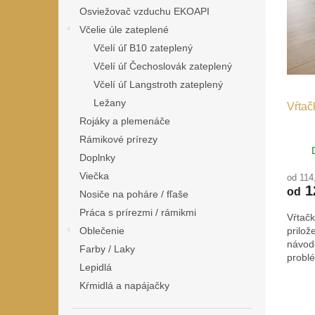
i
p
Osviežovač vzduchu EKOAPI
s
r
Včelie úle zateplené
p
o
r
d
Včelí úľ B10 zateplený
o
u
Včelí úľ Čechoslovák zateplený
d
k
Včelí úľ Langstroth zateplený
u
t
Ležany
Vŕtač
k
o
Rojáky a plemenáče
t
v
o
Rámikové prírezy
v
Doplnky
Viečka
od 114
1
od
Nosiče na poháre / fľaše
Práca s prírezmi / rámikmi
Vŕtač
prilo
Oblečenie
návod
Farby / Laky
probl
Lepidlá
Kŕmidlá a napájačky