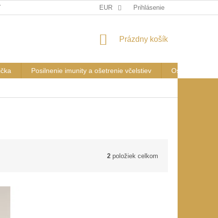
Y OSOBNÝCH ÚDAJOV
REKLAMAČNÝ PORIADOK
EUR
Prihlásenie
ALTERNAT
NÁKUPNÝ
Prázdny košík
KOŠÍK
ička
Posilnenie imunity a ošetrenie včelstiev
Osviežovač v
2
položiek celkom