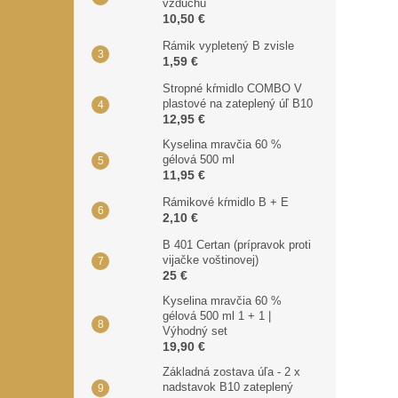
vzduchu
10,50 €
Rámik vypletený B zvisle
1,59 €
Stropné kŕmidlo COMBO V
plastové na zateplený úľ B10
12,95 €
Kyselina mravčia 60 %
gélová 500 ml
11,95 €
Rámikové kŕmidlo B + E
2,10 €
B 401 Certan (prípravok proti
vijačke voštinovej)
25 €
Kyselina mravčia 60 %
gélová 500 ml 1 + 1 |
Výhodný set
19,90 €
Základná zostava úľa - 2 x
nadstavok B10 zateplený