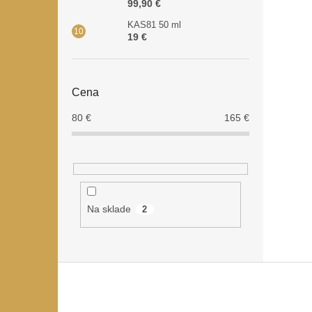
99,90 €
KAS81 50 ml
19 €
Cena
80
€
165
€
Na sklade
2
Z
á
p