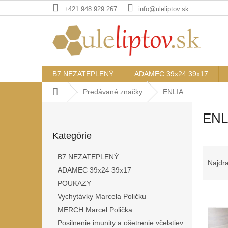
Prejsť
+421 948 929 267
info@uleliptov.sk
na
obsah
B7 NEZATEPLENÝ
ADAMEC 39x24 39x17
Domov
Predávané značky
ENLIA
B
ENL
o
Preskočiť
č
Kategórie
kategórie
n
R
ý
B7 NEZATEPLENÝ
a
p
Najdr
ADAMEC 39x24 39x17
d
a
e
POUKAZY
n
V
n
e
Vychytávky Marcela Poličku
ý
i
l
MERCH Marcel Polička
p
e
Posilnenie imunity a ošetrenie včelstiev