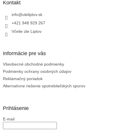
ä
Kontakt
t
i
info
@
uleliptov.sk
e
+421 948 929 267
Včelie úle Liptov
Informácie pre vás
Všeobecné obchodné podmienky
Podmienky ochrany osobných údajov
Reklamačný poriadok
Alternatívne riešenie spotrebiteľských sporov
Prihlásenie
E-mail