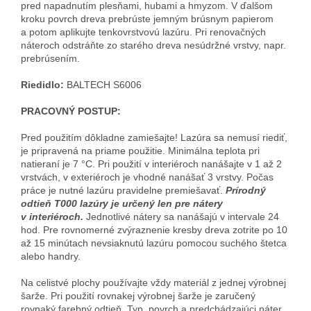
pred napadnutím plesňami, hubami a hmyzom. V ďalšom
kroku povrch dreva prebrúste jemným brúsnym papierom
a potom aplikujte tenkovrstvovú lazúru. Pri renovačných
náteroch odstráňte zo starého dreva nesúdržné vrstvy, napr.
prebrúsením.
Riedidlo:
BALTECH S6006
PRACOVNÝ POSTUP:
Pred použitím dôkladne zamiešajte! Lazúra sa nemusí riediť,
je pripravená na priame použitie. Minimálna teplota pri
natieraní je 7 °C. Pri použití v interiéroch nanášajte v 1 až 2
vrstvách, v exteriéroch je vhodné nanášať 3 vrstvy. Počas
práce je nutné lazúru pravidelne premiešavať.
Prírodný
odtieň T000 lazúry je určený len pre nátery
v interiéroch.
Jednotlivé nátery sa nanášajú v intervale 24
hod. Pre rovnomerné zvýraznenie kresby dreva zotrite po 10
až 15 minútach nevsiaknutú lazúru pomocou suchého štetca
alebo handry.
Na celistvé plochy používajte vždy materiál z jednej výrobnej
šarže. Pri použití rovnakej výrobnej šarže je zaručený
rovnaký farebný odtieň. Typ, povrch a predchádzajúci náter