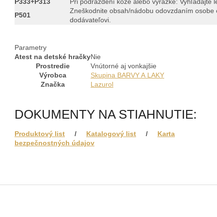
P333+P313
Pri podráždení kože alebo vyrážke: Vyhľadajte l
Zneškodnite obsah/nádobu odovzdaním osobe o
P501
dodávateľovi.
Parametry
Atest na detské hračky
Nie
Prostredie
Vnútorné aj vonkajšie
Výrobca
Skupina BARVY A LAKY
Značka
Lazurol
DOKUMENTY NA STIAHNUTIE:
Produktový list
/
Katalogový list
/
Karta
bezpečnostných údajov
Z
á
p