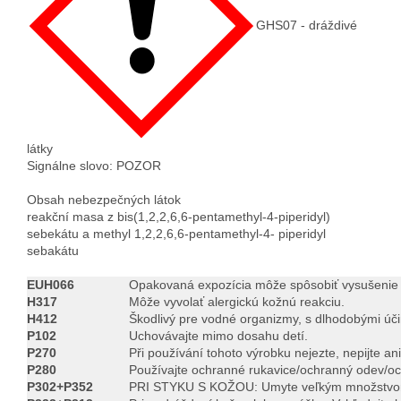
GHS07 - dráždivé
látky
Signálne slovo: POZOR
Obsah nebezpečných látok
reakční masa z bis(1,2,2,6,6-pentamethyl-4-piperidyl)
sebekátu a methyl 1,2,2,6,6-pentamethyl-4- piperidyl
sebakátu
EUH066
Opakovaná expozícia môže spôsobiť vysušenie 
H317
Môže vyvolať alergickú kožnú reakciu.
H412
Škodlivý pre vodné organizmy, s dlhodobými úč
P102
Uchovávajte mimo dosahu detí.
P270
Při používání tohoto výrobku nejezte, nepijte an
P280
Používajte ochranné rukavice/ochranný odev/och
P302+P352
PRI STYKU S KOŽOU: Umyte veľkým množstvo