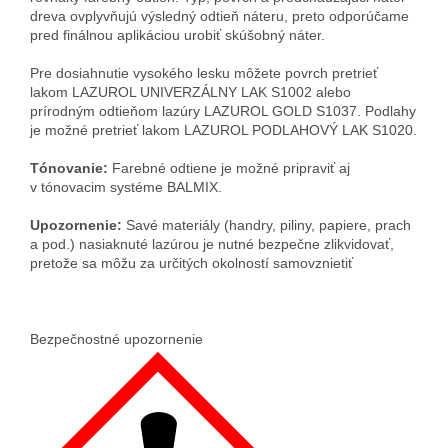
dreva ovplyvňujú výsledný odtieň náteru, preto odporúčame
pred finálnou aplikáciou urobiť skúšobný náter.
Pre dosiahnutie vysokého lesku môžete povrch pretrieť
lakom LAZUROL UNIVERZÁLNY LAK S1002 alebo
prírodným odtieňom lazúry LAZUROL GOLD S1037. Podlahy
je možné pretrieť lakom LAZUROL PODLAHOVÝ LAK S1020.
Tónovanie:
Farebné odtiene je možné pripraviť aj
v tónovacim systéme BALMIX.
Upozornenie:
Savé materiály (handry, piliny, papiere, prach
a pod.) nasiaknuté lazúrou je nutné bezpečne zlikvidovať,
pretože sa môžu za určitých okolností samovznietiť
Bezpečnostné upozornenie