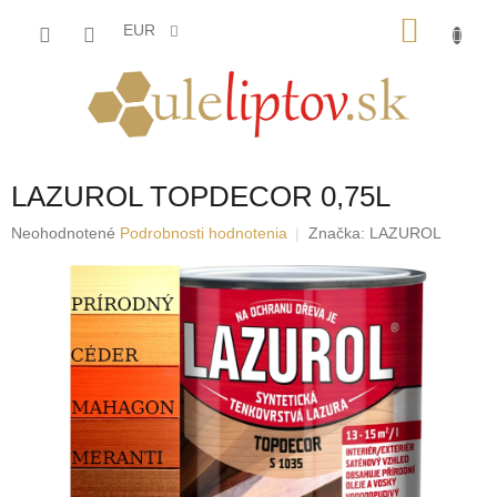
Prejsť
NÁKU
na
EUR
obsah
KOŠÍK
LAZUROL TOPDECOR 0,75L
Priemerné
Neohodnotené
Podrobnosti hodnotenia
Značka:
LAZUROL
hodnotenie
produktu
je
0,0
z
5
hviezdičiek.