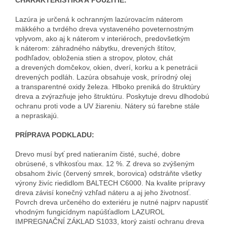
Lazúra je určená k ochranným lazúrovacím náterom
mäkkého a tvrdého dreva vystaveného poveternostným
vplyvom, ako aj k náterom v interiéroch, predovšetkým
k náterom: záhradného nábytku, drevených štítov,
podhľadov, obloženia stien a stropov, plotov, chát
a drevených domčekov, okien, dverí, korku a k penetrácii
drevených podláh. Lazúra obsahuje vosk, prírodný olej
a transparentné oxidy železa. Hlboko preniká do štruktúry
dreva a zvýrazňuje jeho štruktúru. Poskytuje drevu dlhodobú
ochranu proti vode a UV žiareniu. Nátery sú farebne stále
a nepraskajú.
PRÍPRAVA PODKLADU:
Drevo musí byť pred natieraním čisté, suché, dobre
obrúsené, s vlhkosťou max. 12 %. Z dreva so zvýšeným
obsahom živíc (červený smrek, borovica) odstráňte všetky
výrony živíc riedidlom BALTECH C6000. Na kvalite prípravy
dreva závisí konečný vzhľad náteru a aj jeho životnosť.
Povrch dreva určeného do exteriéru je nutné najprv napustiť
vhodným fungicídnym napúšťadlom LAZUROL
IMPREGNAČNÍ ZÁKLAD S1033, ktorý zaistí ochranu dreva