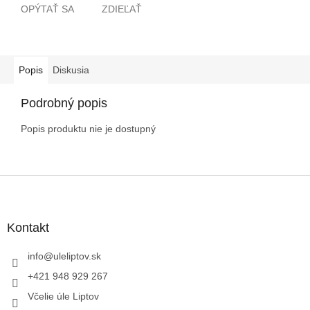
OPÝTAŤ SA
ZDIEĽAŤ
Popis
Diskusia
Podrobný popis
Popis produktu nie je dostupný
Z
á
p
ä
Kontakt
t
i
info
@
uleliptov.sk
e
+421 948 929 267
Včelie úle Liptov