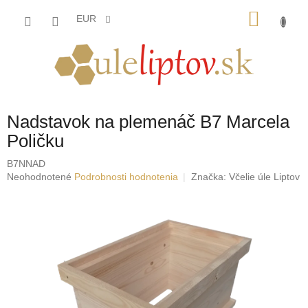
Prejsť
NÁKU
na
EUR
obsah
KOŠÍK
Nadstavok na plemenáč B7 Marcela
Poličku
B7NNAD
Priemerné
Neohodnotené
Podrobnosti hodnotenia
Značka:
Včelie úle Liptov
hodnotenie
produktu
je
0,0
z
5
hviezdičiek.