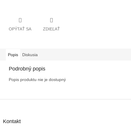
OPÝTAŤ SA
ZDIEĽAŤ
Popis
Diskusia
Podrobný popis
Popis produktu nie je dostupný
Z
á
p
ä
Kontakt
t