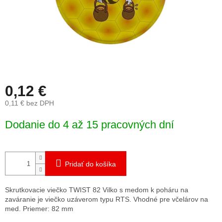
0,12 €
0,11 € bez DPH
Jednotková
Dodanie do 4 až 15 pracovných dní
cena:
Pridať do košíka
Skrutkovacie viečko TWIST 82 Vilko s medom k poháru na
zaváranie je viečko uzáverom typu RTS. Vhodné pre včelárov na
med. Priemer: 82 mm