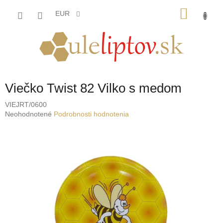
Prejsť
NÁKU
na
EUR
obsah
KOŠÍK
Viečko Twist 82 Vilko s medom
VIEJRT/0600
Priemerné
Neohodnotené
Podrobnosti hodnotenia
hodnotenie
produktu
je
0,0
z
5
hviezdičiek.