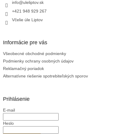
i
info
@
uleliptov.sk
e
+421 948 929 267
Včelie úle Liptov
Informácie pre vás
Všeobecné obchodné podmienky
Podmienky ochrany osobných údajov
Reklamačný poriadok
Alternatívne riešenie spotrebiteľských sporov
Prihlásenie
E-mail
Heslo